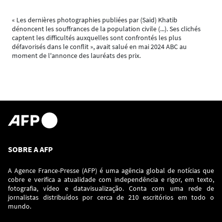
« Les dernières photographies publiées par (Said) Khatib
dénoncent les souffrances de la population civile (...). Ses clichés
captent les difficultés auxquelles sont confrontés les plus
défavorisés dans le conflit », avait salué en mai 2024 ABC au
moment de l'annonce des lauréats des prix.
SOBRE A AFP
A Agence France-Presse (AFP) é uma agência global de notícias que
cobre e verifica a atualidade com independência e rigor, em texto,
fotografia, vídeo e datavisualização. Conta com uma rede de
jornalistas distribuídos por cerca de 210 escritórios em todo o
mundo.