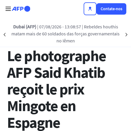
Passar para o conteúdo principal
Contate-nos
Voltar à lista
Dubai (AFP)
| 07/08/2026 - 13:08:57
| Rebeldes houthis
matam mais de 60 soldados das forças governamentais
Précédent
S
19 JUL 2024 - 13:15
no Iêmen
Le photographe
AFP Said Khatib
reçoit le prix
Mingote en
Espagne