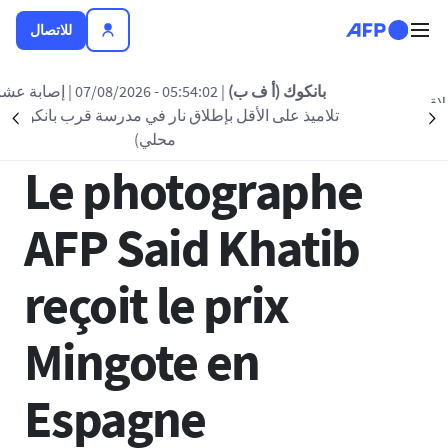
تجاوز إلى المحتوى الرئيسي
للاتصال
العودة الى القائمة
بانكوك (أ ف ب)
| 05:54:02 - 07/08/2026
| إصابة عشرة
تلاميذ على الأقل بإطلاق نار في مدرسة قرب بانكوك (إعلام
nt
Suivant
19 يوليو 2024 - 13:15
محلي)
Le photographe
AFP Said Khatib
reçoit le prix
Mingote en
Espagne