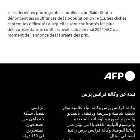
« Les dernières photographies publiées par (Said) Khatib
dénoncent les souffrances de la population civile (...). Ses clichés
captent les difficultés auxquelles sont confrontés les plus
défavorisés dans le conflit », avait salué en mai 2024 ABC au
moment de l'annonce des lauréats des prix.
نبذة عن وكالة فرانس برس
وكالة فرانس برس وكالة انباء عالمية توفر
التحقيق
الرقمي
تغطية شاملة وسريعة ودقيقة، بالفيديو
بفضل شبكة
والنص والصورة والوسائط المتعددة
لا تضاهى من
والرسوم البيانية، للقضايا التي تؤثر على
الصحافيين
حياتنا اليومية. وكالة فرانس برس رائدة
المنتشرين
أيضا في مجال
في 150 دولة.