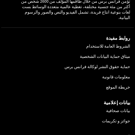
تؤمن فرانس برس من خلال طاقمها المؤلف من 2600 شخص من
أكثر من مئة جنسية مختلفة، تغطية عالمية متعددة الوسائط بست
لغات بنوعية انتاج فريدة، تشمل الفيديو والنص والصور والرسوم
البيانية.
روابط مفيدة
الشروط العامة للاستخدام
ميثاق حماية البيانات الشخصية
حماية حقوق النشر لوكالة فرانس برس
معلومات قانونية
خريطة الموقع
بيانات إعلامية
بيانات صحافية
جوائز و تكريمات