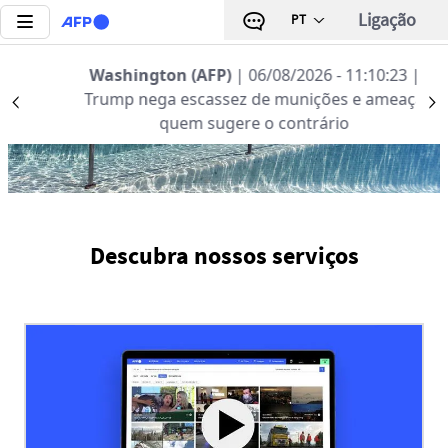
Passar para o conteúdo principal
Ligação
PT
Notícias | AFP.com
Washington (AFP)
| 06/08/2026 - 11:10:23
|
Trump nega escassez de munições e ameaça
Précédent
S
quem sugere o contrário
Descubra nossos serviços