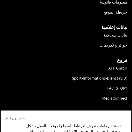
معلومات قانونية
خريطة الموقع
بيانات إعلامية
بيانات صحافية
جوائز و تكريمات
فروع
AFP GmbH
Sport-Informations-Dienst (SID)
FACTSTORY
MediaConnect
انضم إلينا
استمر دون قبول
لتقديم الطلب
نستخدم ملفات تعريف الارتباط للسماح لموقعنا بالعمل بشكل
صحيح، ولتخصيص المحتوى والإعلانات، ولتوفير ميزات وسائل