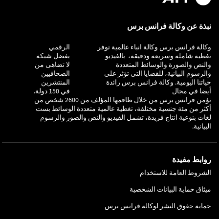
نبذة عن وكالة فرانس برس
وكالة فرانس برس وكالة انباء عالمية توفر
التحقيق
الرقمي
تغطية شاملة وسريعة ودقيقة، بالفيديو
بفضل شبكة
والنص والصورة والوسائط المتعددة
لا تضاهى من
والرسوم البيانية، للقضايا التي تؤثر على
الصحافيين
حياتنا اليومية. وكالة فرانس برس رائدة
المنتشرين
أيضا في مجال
في 150 دولة.
تؤمن فرانس برس من خلال طاقمها المؤلف من 2600 شخص من
أكثر من مئة جنسية مختلفة، تغطية عالمية متعددة الوسائط بست
لغات بنوعية انتاج فريدة، تشمل الفيديو والنص والصور والرسوم
البيانية.
روابط مفيدة
الشروط العامة للاستخدام
ميثاق حماية البيانات الشخصية
حماية حقوق النشر لوكالة فرانس برس