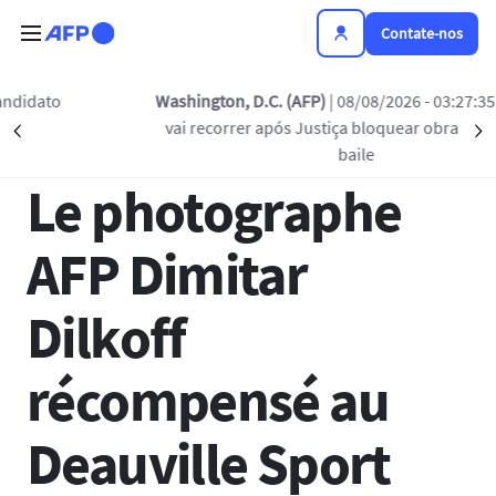
Passar para o conteúdo principal
Contate-nos
Voltar à lista
Washington, D.C. (AFP)
| 08/08/2026 - 03:27:35
| Trump
vai recorrer após Justiça bloquear obra de salão de
Précédent
S
23 JUN 2025 - 15:44
baile
Le photographe
AFP Dimitar
Dilkoff
récompensé au
Deauville Sport