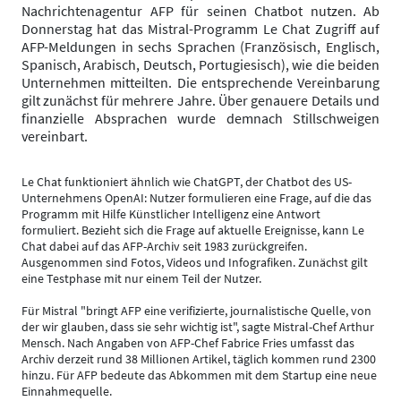
Nachrichtenagentur AFP für seinen Chatbot nutzen. Ab
Donnerstag hat das Mistral-Programm Le Chat Zugriff auf
AFP-Meldungen in sechs Sprachen (Französisch, Englisch,
Spanisch, Arabisch, Deutsch, Portugiesisch), wie die beiden
Unternehmen mitteilten. Die entsprechende Vereinbarung
gilt zunächst für mehrere Jahre. Über genauere Details und
finanzielle Absprachen wurde demnach Stillschweigen
vereinbart.
Le Chat funktioniert ähnlich wie ChatGPT, der Chatbot des US-
Unternehmens OpenAI: Nutzer formulieren eine Frage, auf die das
Programm mit Hilfe Künstlicher Intelligenz eine Antwort
formuliert. Bezieht sich die Frage auf aktuelle Ereignisse, kann Le
Chat dabei auf das AFP-Archiv seit 1983 zurückgreifen.
Ausgenommen sind Fotos, Videos und Infografiken. Zunächst gilt
eine Testphase mit nur einem Teil der Nutzer.
Für Mistral "bringt AFP eine verifizierte, journalistische Quelle, von
der wir glauben, dass sie sehr wichtig ist", sagte Mistral-Chef Arthur
Mensch. Nach Angaben von AFP-Chef Fabrice Fries umfasst das
Archiv derzeit rund 38 Millionen Artikel, täglich kommen rund 2300
hinzu. Für AFP bedeute das Abkommen mit dem Startup eine neue
Einnahmequelle.