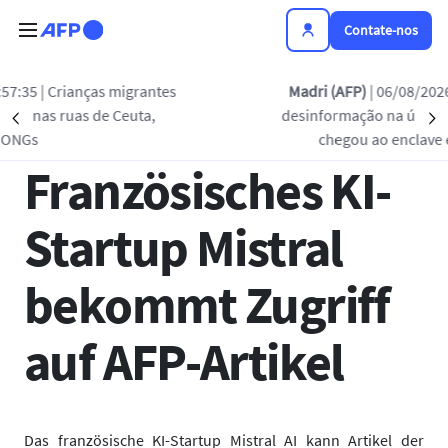
Passar para o conteúdo principal
Contate-nos
Voltar à lista
s migrantes
Madri (AFP)
| 06/08/2026 - 19:43:07
| O 
e Ceuta,
desinformação na última onda de migra
Précédent
S
16 JAN 2025 - 10:28
chegou ao enclave espanhol de Ce
Französisches KI-
Startup Mistral
bekommt Zugriff
auf AFP-Artikel
Das französische KI-Startup Mistral AI kann Artikel der