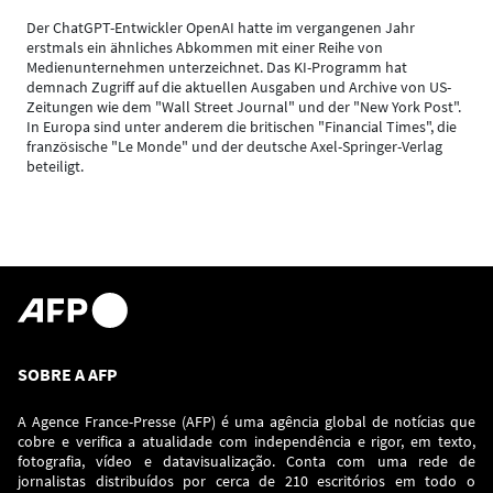
Der ChatGPT-Entwickler OpenAI hatte im vergangenen Jahr
erstmals ein ähnliches Abkommen mit einer Reihe von
Medienunternehmen unterzeichnet. Das KI-Programm hat
demnach Zugriff auf die aktuellen Ausgaben und Archive von US-
Zeitungen wie dem "Wall Street Journal" und der "New York Post".
In Europa sind unter anderem die britischen "Financial Times", die
französische "Le Monde" und der deutsche Axel-Springer-Verlag
beteiligt.
SOBRE A AFP
A Agence France-Presse (AFP) é uma agência global de notícias que
cobre e verifica a atualidade com independência e rigor, em texto,
fotografia, vídeo e datavisualização. Conta com uma rede de
jornalistas distribuídos por cerca de 210 escritórios em todo o