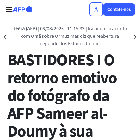
Passar para o conteúdo principal
Contate-nos
Voltar à lista
Teerã (AFP)
| 06/08/2026 - 11:15:33
| Irã anuncia acordo
com Omã sobre Ormuz mas diz que reabertura
Précédent
S
24 DEZ 2024 - 19:41
depende dos Estados Unidos
BASTIDORES I O
retorno emotivo
do fotógrafo da
AFP Sameer al-
Doumy à sua