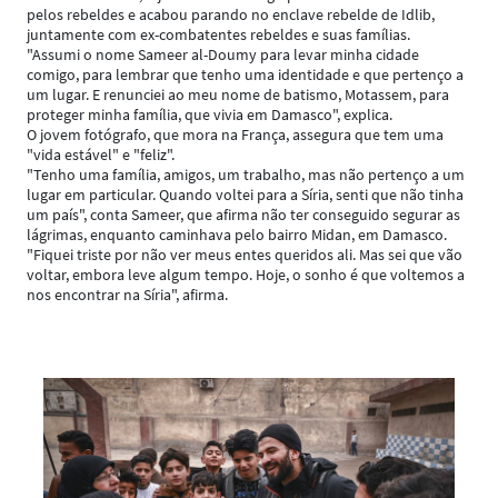
pelos rebeldes e acabou parando no enclave rebelde de Idlib,
juntamente com ex-combatentes rebeldes e suas famílias.
"Assumi o nome Sameer al-Doumy para levar minha cidade
comigo, para lembrar que tenho uma identidade e que pertenço a
um lugar. E renunciei ao meu nome de batismo, Motassem, para
proteger minha família, que vivia em Damasco", explica.
O jovem fotógrafo, que mora na França, assegura que tem uma
"vida estável" e "feliz".
"Tenho uma família, amigos, um trabalho, mas não pertenço a um
lugar em particular. Quando voltei para a Síria, senti que não tinha
um país", conta Sameer, que afirma não ter conseguido segurar as
lágrimas, enquanto caminhava pelo bairro Midan, em Damasco.
"Fiquei triste por não ver meus entes queridos ali. Mas sei que vão
voltar, embora leve algum tempo. Hoje, o sonho é que voltemos a
nos encontrar na Síria", afirma.