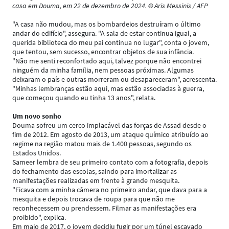
casa em Douma, em 22 de dezembro de 2024. © Aris Messinis / AFP
"A casa não mudou, mas os bombardeios destruíram o último
andar do edifício", assegura. "A sala de estar continua igual, a
querida biblioteca do meu pai continua no lugar", conta o jovem,
que tentou, sem sucesso, encontrar objetos de sua infância.
"Não me senti reconfortado aqui, talvez porque não encontrei
ninguém da minha família, nem pessoas próximas. Algumas
deixaram o país e outras morreram ou desapareceram", acrescenta.
"Minhas lembranças estão aqui, mas estão associadas à guerra,
que começou quando eu tinha 13 anos", relata.
Um novo sonho
Douma sofreu um cerco implacável das forças de Assad desde o
fim de 2012. Em agosto de 2013, um ataque químico atribuído ao
regime na região matou mais de 1.400 pessoas, segundo os
Estados Unidos.
Sameer lembra de seu primeiro contato com a fotografia, depois
do fechamento das escolas, saindo para imortalizar as
manifestações realizadas em frente à grande mesquita.
"Ficava com a minha câmera no primeiro andar, que dava para a
mesquita e depois trocava de roupa para que não me
reconhecessem ou prendessem. Filmar as manifestações era
proibido", explica.
Em maio de 2017, o jovem decidiu fugir por um túnel escavado