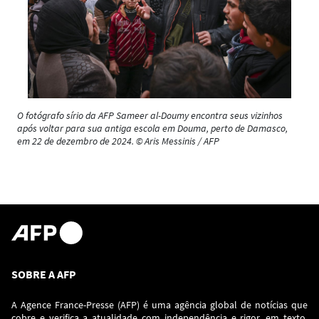
O fotógrafo sírio da AFP Sameer al-Doumy encontra seus vizinhos
após voltar para sua antiga escola em Douma, perto de Damasco,
em 22 de dezembro de 2024. © Aris Messinis / AFP
SOBRE A AFP
A Agence France-Presse (AFP) é uma agência global de notícias que
cobre e verifica a atualidade com independência e rigor, em texto,