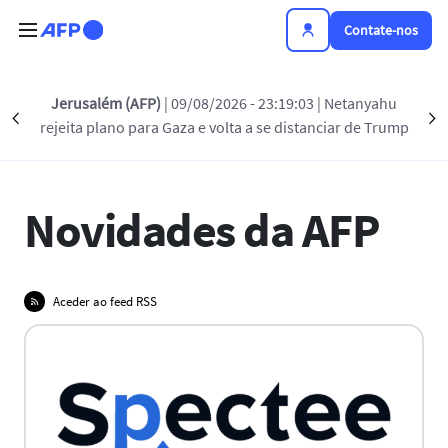
Passar para o conteúdo principal
Contate-nos
Jerusalém (AFP)
| 09/08/2026 - 23:19:03
| Netanyahu
Précédent
NOVIDADES DA AFP
PRÊMIOS
COMUNICADOS 
S
rejeita plano para Gaza e volta a se distanciar de Trump
Novidades da AFP
Aceder ao feed RSS