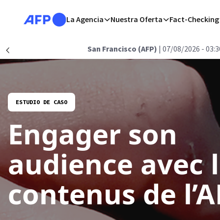
Pasar al contenido principal
La Agencia
Nuestra Oferta
Fact-Checking
Atrás
San Francisco (AFP)
| 07/08/2026 - 03:3
Précédent
ESTUDIO DE CASO
Engager son
audience avec 
contenus de l’A