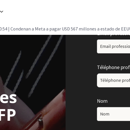
0:54
| Condenan a Meta a pagar USD 567 millones a estado de EEUU
Email professi
Téléphone prof
les
Nom
FP