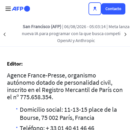
Pasar al contenido principal
Contacto
San Francisco (AFP)
| 06/08/2026 - 05:03:14
| Meta lanza
Aviso legal
nueva IA para programar con la que busca competir con
Précédent
S
OpenAI y Anthropic
Editor:
Agence France-Presse, organismo
autónomo dotado de personalidad civil,
inscrito en el Registro Mercantil de París con
el nº 775.658.354.
Domicilio social: 11-13-15 place de la
Bourse, 75 002 París, Francia
Teléfono: + 33 01 40 41 46 46