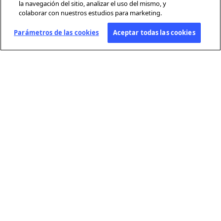
la navegación del sitio, analizar el uso del mismo, y
colaborar con nuestros estudios para marketing.
Parámetros de las cookies
Aceptar todas las cookies
SOBRE AFP
Agencia mundial de información, Agence France-Presse (AFP) cubre y
verifica la actualidad con independencia y rigor en texto, foto, video y
gráficos, gracias a una red de periodistas presentes en 210 oficinas en
todo el mundo.
ENLACES ÚTILES
Condiciones generales de uso
Política de protección de datos personales