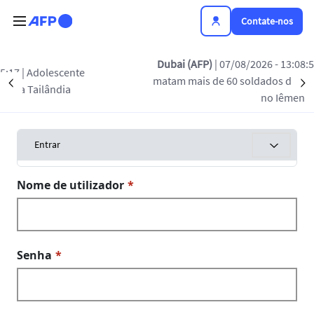
Passar para o conteúdo principal
Contate-nos
Dubai (AFP)
| 07/08/2026 - 13:08:57
| Rebel
olescente
matam mais de 60 soldados das forças gov
Précédent
S
lândia
no Iêmen
Separadores primários
Toggle tab
Entrar
Nome de utilizador
Senha