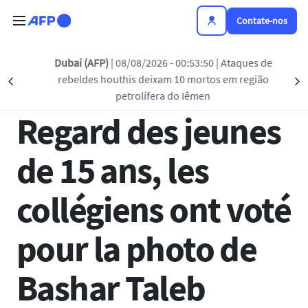
Passar para o conteúdo principal
Contate-nos
Voltar à lista
Dubai (AFP)
| 08/08/2026 - 00:53:50
| Ataques de
rebeldes houthis deixam 10 mortos em região
Précédent
S
07 OUT 2025 - 15:30
petrolífera do Iêmen
Regard des jeunes
de 15 ans, les
collégiens ont voté
pour la photo de
Bashar Taleb