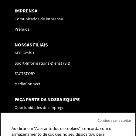
IMPRENSA
Comunicados de imprensa
Prêmios
NOSSAS FILIAIS
AFP GmbH
Sport-Informations-Dienst (SID)
FACTSTORY
MediaConnect
FAÇA PARTE DA NOSSA EQUIPE
Oportunidades de emprego
Enviar a sua candidatura
Continue sem aceitar
Ao clicar em "Aceitar todos os cookies", concorda com o
SIGA-NOS
armazenamento de cookies no seu dispositivo para