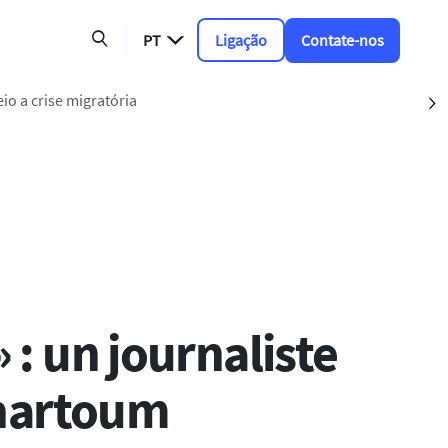
PT
Ligação
Contate-nos
io a crise migratória
S
 : un journaliste
Khartoum