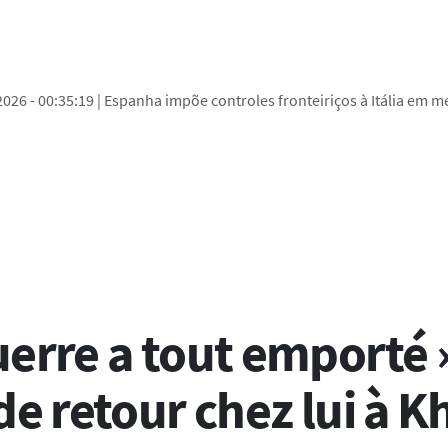
2026 - 00:35:19
| Espanha impõe controles fronteiriços à Itália em me
ural
erre a tout emporté »
de retour chez lui à 