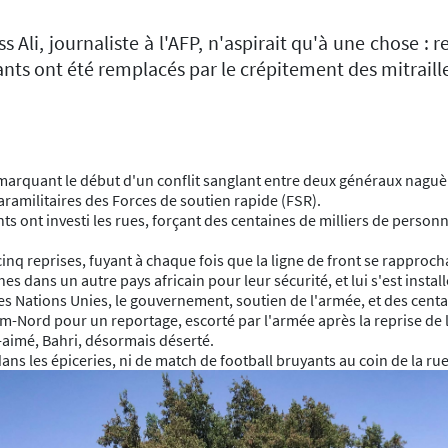
li, journaliste à l'AFP, n'aspirait qu'à une chose : 
fants ont été remplacés par le crépitement des mitraill
marquant le début d'un conflit sanglant entre deux généraux naguère
ilitaires des Forces de soutien rapide (FSR).
s ont investi les rues, forçant des centaines de milliers de personn
cinq reprises, fuyant à chaque fois que la ligne de front se rapprocha
es dans un autre pays africain pour leur sécurité, et lui s'est insta
les Nations Unies, le gouvernement, soutien de l'armée, et des centa
Nord pour un reportage, escorté par l'armée après la reprise de la 
-aimé, Bahri, désormais déserté.
ns les épiceries, ni de match de football bruyants au coin de la rue, r