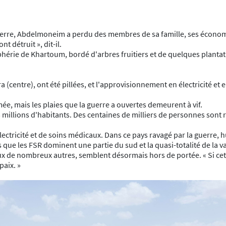
erre, Abdelmoneim a perdu des membres de sa famille, ses économi
nt détruit », dit-il.
riphérie de Khartoum, bordé d'arbres fruitiers et de quelques planta
ira (centre), ont été pillées, et l'approvisionnement en électricité e
ée, mais les plaies que la guerre a ouvertes demeurent à vif.
 13 millions d'habitants. Des centaines de milliers de personnes sont
ctricité et de soins médicaux. Dans ce pays ravagé par la guerre, h
s que les FSR dominent une partie du sud et la quasi-totalité de la v
de nombreux autres, semblent désormais hors de portée. « Si cette
paix. »