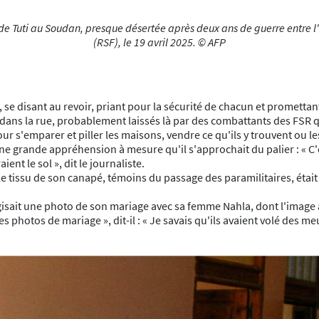
de Tuti au Soudan, presque désertée après deux ans de guerre entre l'
(RSF), le 19 avril 2025. © AFP
rs, se disant au revoir, priant pour la sécurité de chacun et prometta
dans la rue, probablement laissés là par des combattants des FSR qui
pour s'emparer et piller les maisons, vendre ce qu'ils y trouvent ou
e grande appréhension à mesure qu'il s'approchait du palier : « C'
ent le sol », dit le journaliste.
Le tissu de son canapé, témoins du passage des paramilitaires, était 
 gisait une photo de son mariage avec sa femme Nahla, dont l'image 
 photos de mariage », dit-il : « Je savais qu'ils avaient volé des me