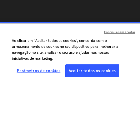
Continue sem aceitar
Ao clicar em "Aceitar todos os cookies", concorda com o
armazenamento de cookies no seu dispositivo para melhorar a
navegação no site, analisar o seu uso e ajudar nas nossas
iniciativas de marketing.
Parâmetros de cookies
Aceitar todos os cookies
SOBRE A AFP
A Agence France-Presse (AFP) é uma agência global de notícias que
cobre e verifica a atualidade com independência e rigor, em texto,
fotografia, vídeo e datavisualização. Conta com uma rede de