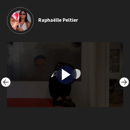
Raphaëlle Peltier
Image
Imag