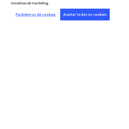
iniciativas de marketing.
Puede retirar su consentimiento en cualquier momento
Parâmetros de cookies
Aceitar todos os cookies
utilizando el enlace incluido en cada correo electrónico.
Para más información:
política de cookies y sistemas de
seguimiento
Sí
No
Enviar
SOBRE A AFP
A Agence France-Presse (AFP) é uma agência global de notícias que