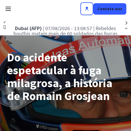
Contate-nos
Précédent
S
 07/08/2026 - 12:50:14
|
Ceuta (AFP)
| 07/0
s, alunos e professores na
migrantes correm risc
ilândia
de Ceuta
Do acidente
espetacular à fuga
milagrosa, a história
de Romain Grosjean