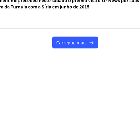
ülent Kiliç recebeu neste sábado o prêmio Visa d'Or News por suas
ra da Turquia com a Síria em junho de 2015.
Carregue mais