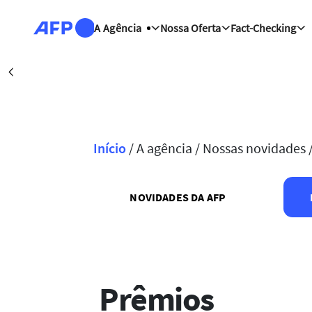
Passar para o conteúdo principal
A Agência
Nossa Oferta
Fact-Checking
Washington, D.C. (AFP)
Précédent
Início
/
A agência /
Nossas novidades 
Navegação estrutural
NOVIDADES DA AFP
Prêmios