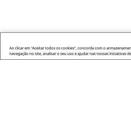
Ao clicar em "Aceitar todos os cookies", concorda com o armazenamen
navegação no site, analisar o seu uso e ajudar nas nossas iniciativas d
SOBRE A AFP
A Agence France-Presse (AFP) é uma
agência global de notícias que cobre e
verifica a atualidade com independência
e rigor, em texto, fotografia, vídeo e
datavisualização. Conta com uma rede
de jornalistas distribuídos por cerca de
210 escritórios em todo o mundo.