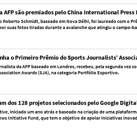
da AFP são premiados pelo China International Press
 Roberto Schmidt, baseado em Nova Délhi, foi laureado com o Prê
or suas fotos tiradas durante a avalanche que atingiu o campo-bas
nha o Primeiro Prêmio do Sports Journalists’ Assoc
ornalista da AFP baseado em Londres, recebeu, pela segunda vez co
sociation Awards (SJA), na categoria Portfólio Esportivo.
 um dos 128 projetos selecionados pelo Google Digita
tive, iniciado um ano atrás e baseado na criação de uma plataforma
ews Initiative Fund, que tem o objetivo de apoiar iniciativas inova