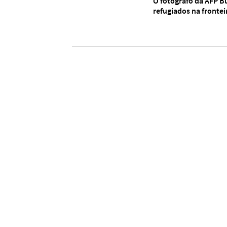
O fotógrafo da AFP B
refugiados na frontei