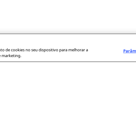
to de cookies no seu dispositivo para melhorar a
Parâm
e marketing.
LINKS ÚTEIS
IMPRENSA
NO
Condições gerais de utilização
Comunicados de
AF
imprensa
Proteção de dados pessoais
Spo
Prêmios
Die
Medidas de Proteção aos Direitos
Autorais da AFP
FA
Avisos legais
Me