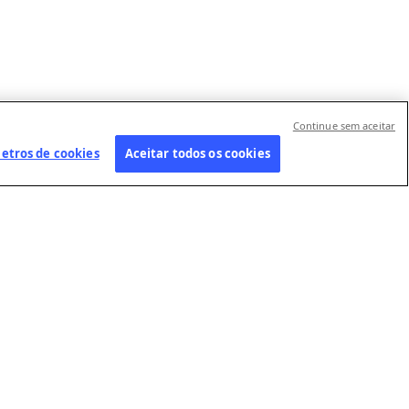
Continue sem aceitar
etros de cookies
Aceitar todos os cookies
SSAS FILIAIS
FAÇA PARTE DA
SIGA-NOS
NOSSA EQUIPE
P GmbH
Contate-nos
Oportunidades de
rt-Informations-
Centro de
emprego
nst (SID)
preferência
Enviar a sua candidatura
CTSTORY
diaConnect