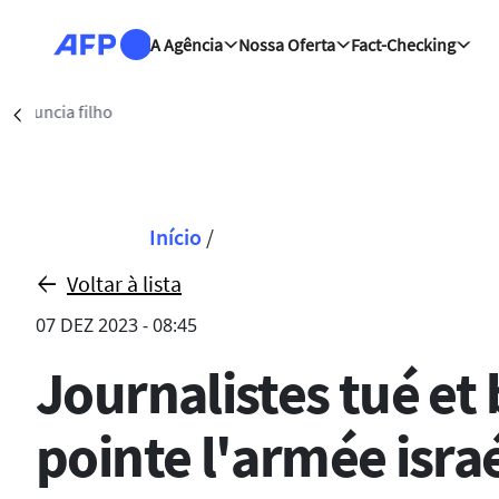
Passar para o conteúdo principal
A Agência
Nossa Oferta
Fact-Checking
Madr
Précédent
Navegação estrut
Início
/
Voltar à lista
07 DEZ 2023 - 08:45
Journalistes tué et 
pointe l'armée isra