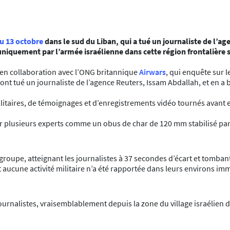
 13 octobre
dans le sud du Liban, qui a tué un journaliste de l’a
é uniquement par l’armée israélienne dans cette région frontalière
en collaboration avec l’ONG britannique
Airwars
, qui enquête sur le
ont tué un journaliste de l’agence Reuters, Issam Abdallah, et en a b
litaires, de témoignages et d’enregistrements vidéo tournés avant 
ar plusieurs experts comme un obus de char de 120 mm stabilisé par d
roupe, atteignant les journalistes à 37 secondes d’écart et tombant 
t aucune activité militaire n’a été rapportée dans leurs environs i
ournalistes, vraisemblablement depuis la zone du village israélien d