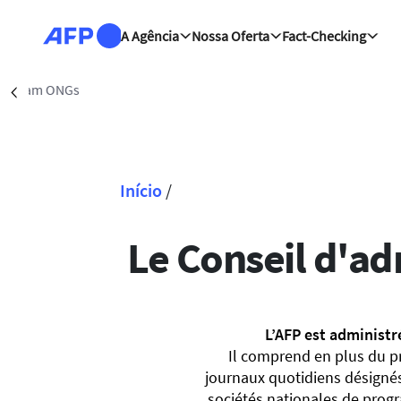
Passar para o conteúdo principal
A Agência
Nossa Oferta
Fact-Checking
Washingt
Précédent
Início
/
Navegação estrutural
Le Conseil d'ad
L’AFP est administr
Il comprend en plus du pr
journaux quotidiens désignés
sociétés nationales de progr