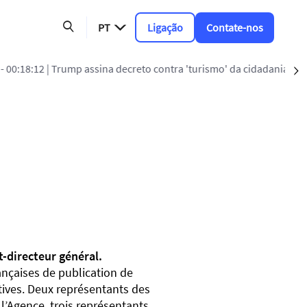
PT
Ligação
Contate-nos
a 'turismo' da cidadania por nascimento
S
t-directeur général.
ançaises de publication de
tives. Deux représentants des
l’Agence, trois représentants