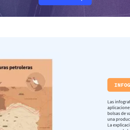
INFO
Las infogra
aplicacione
bolsas de v
una producc
La explicac