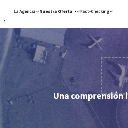
Pasar al contenido principal
La Agencia
Nuestra Oferta
Fact-Checking
Précédent
San Fran
Nueva Y
Washingto
Londr
Berlí
Una comprensión in