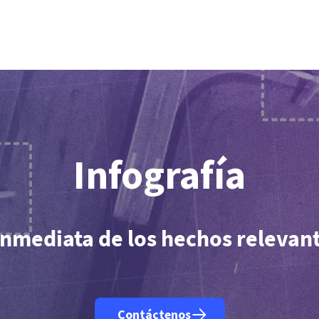
Kiev (AFP)
| 06/08/2026 - 07:56:59
| Tres muertos en bombardeos rusos en el noreste de Ucrania
cisco (AFP)
| 06/08/2026 - 05:03:14
| Meta lanza nueva IA para programar con la que busca competir con Ope
Caracas (AFP)
| 06/08/2026 - 02:22:17
| Opositora Dinorah Figuera llega a Venezuela para diálogo con el gob
ork (AFP)
| 06/08/2026 - 01:05:03
| Investigan la corta distancia que hubo entre el helicóptero de Trump y un 
n (AFP)
| 05/08/2026 - 22:17:22
| EEUU y otros países piden una reunión extraordinaria de cancilleres de la O
Viena (AFP)
| 05/08/2026 - 18:01:09
| Austria bate su récord de calor por segundo día consecutivo
es (AFP)
| 05/08/2026 - 17:55:01
| Cuatro heridos en el centro de Londres tras ataque de una mujer con un obj
n (AFP)
| 05/08/2026 - 15:46:38
| Un dron con un explosivo perturba un aeropuerto en Alemania clave para enví
Ceuta (AFP)
| 05/08/2026 - 15:15:33
| Ceuta alerta que la situación de menores migrantes es "insostenibl
Berlín (AFP)
| 05/08/2026 - 14:26:31
| Hallan dron con un "artefacto explosivo" en un aeropuerto en Alema
Infografía
mediata de los hechos relevant
Contáctenos