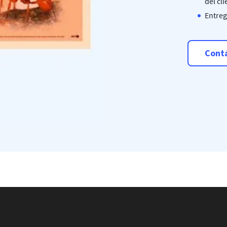
del cl
Entreg
Cont