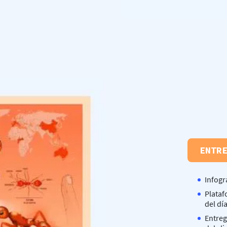
ENTR
Infogr
Plataf
del dí
Entreg