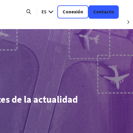
ES
Conexión
Contacto
S
nAI y Anthropic
ierno
avión comercial
EA sobre Nicaragua
eto punzante
os a Ucrania
e"
nia
es de la actualidad