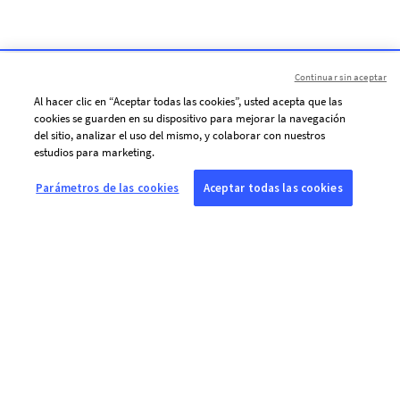
Continuar sin aceptar
Al hacer clic en “Aceptar todas las cookies”, usted acepta que las
cookies se guarden en su dispositivo para mejorar la navegación
del sitio, analizar el uso del mismo, y colaborar con nuestros
estudios para marketing.
Parámetros de las cookies
Aceptar todas las cookies
SOBRE AFP
Agencia mundial de información, Agence France-Presse (AFP) cubre y
verifica la actualidad con independencia y rigor en texto, foto, video y
gráficos, gracias a una red de periodistas presentes en 210 oficinas en
todo el mundo.