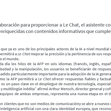
boración para proporcionar a Le Chat, el asistente conv
 enriquecidas con contenidos informativos que cumplen
 que ya es uno de los principales actores de la IA a nivel mundia
permitirá a
Le Chat
mejorar la precisión y la pertinencia de sus resp
odo el mundo.
da día los hilos de la AFP en seis idiomas (francés, inglés, e
sedad y la manipulación, los usuarios se beneficiarán de respuest
ñadido particularmente importante para la adopción de la IA genera
mo la AFP permitirá a
Le Chat
ofrecer respuestas fiables y factua
 es un paso clave en el despliegue de nuestra tecnología, especi
 y multilingüe inédita” afirmó Arthur Mensch, director general y co
 equipos de ambas empresas, representa una nueva etapa en el des
con clientes que no son medios de comunicacióny se abre a nuevos u
nteligencia artificial con una clara identidad europea, que recono