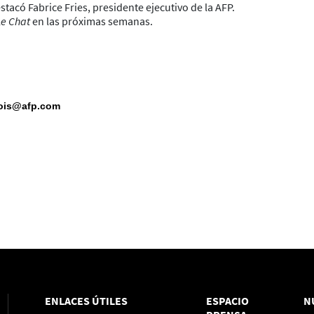
tacó Fabrice Fries, presidente ejecutivo de la AFP.
Le Chat
en las próximas semanas.
lois@afp.com
ENLACES ÚTILES
ESPACIO
N