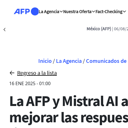
Pasar al contenido principal
La Agencia
Nuestra Oferta
Fact-Checking
México (AFP)
| 06/08/
Précédent
Sobrescribir enla
Inicio
/
La Agencia
/
Comunicados de 
Regreso a la lista
16 ENE 2025 - 01:00
La AFP y Mistral AI
mejorar las respues