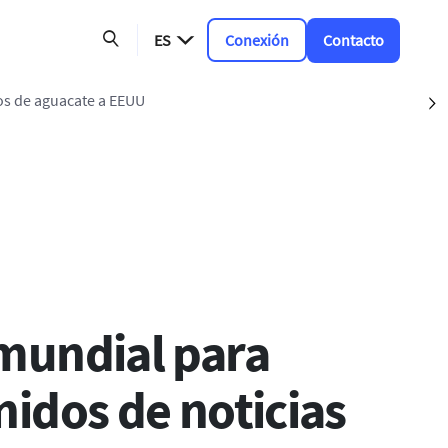
ES
Conexión
Contacto
íos de aguacate a EEUU
S
ción
 mundial para
nidos de noticias