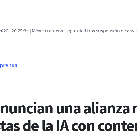
2026 - 20:25:34
| México refuerza seguridad tras suspensión de env
ces de ayuda a la navega
prensa
 anuncian una alianza
tas de la IA con conte