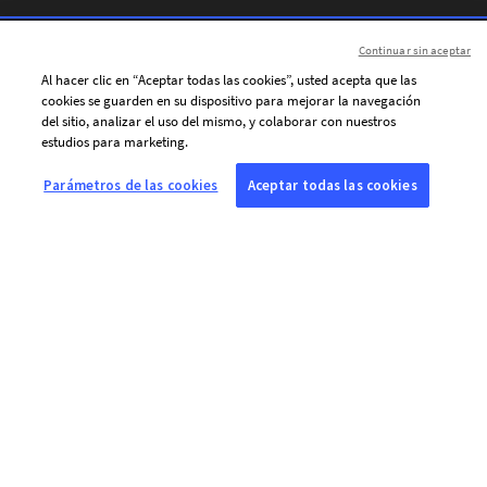
Continuar sin aceptar
Al hacer clic en “Aceptar todas las cookies”, usted acepta que las
cookies se guarden en su dispositivo para mejorar la navegación
del sitio, analizar el uso del mismo, y colaborar con nuestros
estudios para marketing.
Parámetros de las cookies
Aceptar todas las cookies
SOBRE AFP
Agencia mundial de información, Agence France-Presse (AFP) cubre
y verifica la actualidad con independencia y rigor en texto, foto,
video y gráficos, gracias a una red de periodistas presentes en 210
oficinas en todo el mundo.