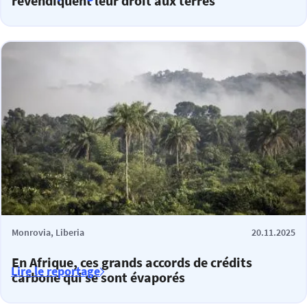
revendiquent leur droit aux terres
Monrovia, Liberia
20.11.2025
En Afrique, ces grands accords de crédits
Lire le reportage
carbone qui se sont évaporés