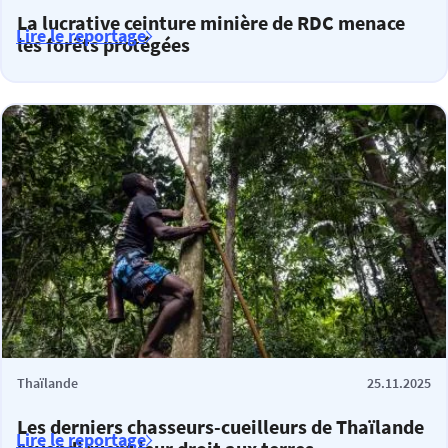
La lucrative ceinture minière de RDC menace
Lire le reportage
les forêts protégées
Thaïlande
25.11.2025
Les derniers chasseurs-cueilleurs de Thaïlande
Lire le reportage