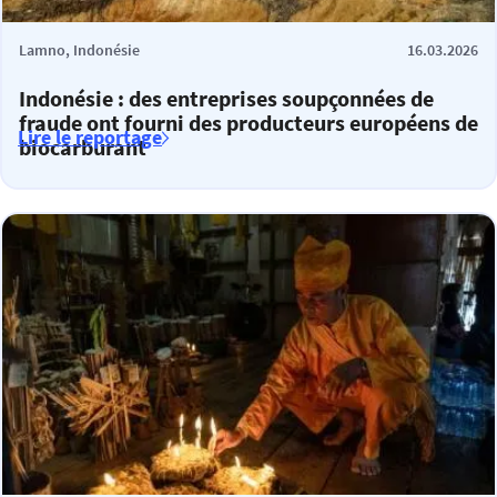
Lamno, Indonésie
16.03.2026
Indonésie : des entreprises soupçonnées de
fraude ont fourni des producteurs européens de
Lire le reportage
biocarburant