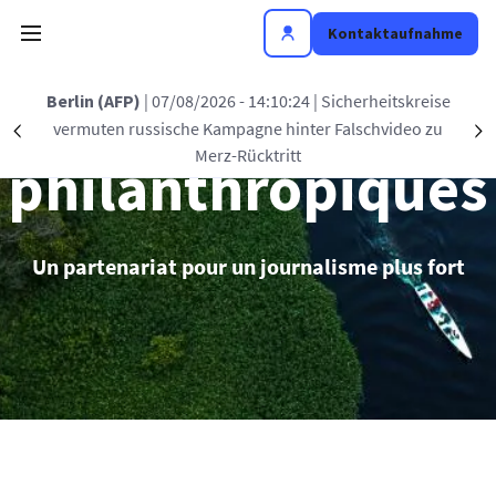
Direkt zum Inhalt
Kontaktaufnahme
Partenariats
Berlin (AFP)
| 07/08/2026 - 14:10:24
| Sicherheitskreise
vermuten russische Kampagne hinter Falschvideo zu
Précédent
S
Merz-Rücktritt
philanthropiques
Un partenariat pour un journalisme plus fort