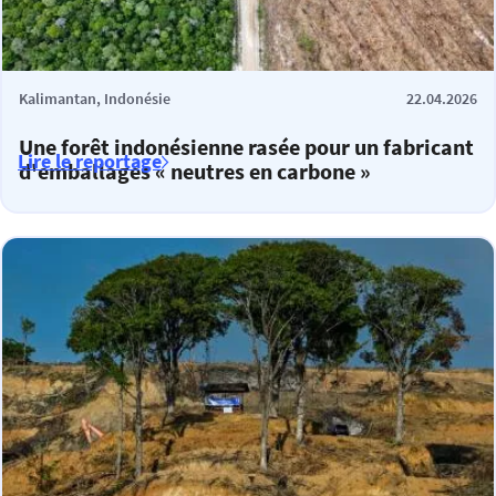
Kalimantan, Indonésie
22.04.2026
Une forêt indonésienne rasée pour un fabricant
Lire le reportage
d'emballages « neutres en carbone »