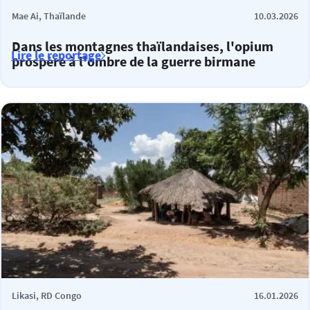
Mae Ai, Thaïlande
10.03.2026
Dans les montagnes thaïlandaises, l'opium
Lire le reportage
prospère à l'ombre de la guerre birmane
Likasi, RD Congo
16.01.2026