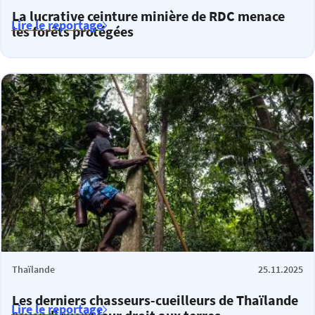
La lucrative ceinture minière de RDC menace
Lire le reportage
les forêts protégées
Thaïlande
25.11.2025
Les derniers chasseurs-cueilleurs de Thaïlande
Lire le reportage