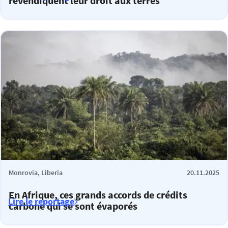
revendiquent leur droit aux terres
Monrovia, Liberia
20.11.2025
En Afrique, ces grands accords de crédits
Lire le reportage
carbone qui se sont évaporés