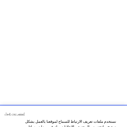
استمر دون قبول
نستخدم ملفات تعريف الارتباط للسماح لموقعنا بالعمل بشكل
صحيح، ولتخصيص المحتوى والإعلانات، ولتوفير ميزات وسائل