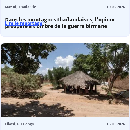
Mae Ai, Thaïlande
10.03.2026
Dans les montagnes thaïlandaises, l'opium
Lire le reportage
prospère à l'ombre de la guerre birmane
Likasi, RD Congo
16.01.2026