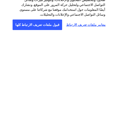
التواصل الاجتماعي ولتحليل حركة المرور على الموقع. ونشارك
أيضًا المعلومات حول استخدامك موقعنا مع شركائنا على مستوى
وسائل التواصل الاجتماعي والإعلانات والتحليلات.
معايير ملفات تعريف الارتباط
قبول ملفات تعريف الارتباط كلها
نبذة عن وكالة فرانس برس
وكالة فرانس برس وكالة انباء عالمية توفر
التحقيق
الرقمي
تغطية شاملة وسريعة ودقيقة، بالفيديو
بفضل شبكة
والنص والصورة والوسائط المتعددة
لا تضاهى من
والرسوم البيانية، للقضايا التي تؤثر على
الصحافيين
حياتنا اليومية. وكالة فرانس برس رائدة
المنتشرين
أيضا في مجال
في 150 دولة.
تؤمن فرانس برس من خلال طاقمها المؤلف من 2600 شخص من
أكثر من مئة جنسية مختلفة، تغطية عالمية متعددة الوسائط بست
لغات بنوعية انتاج فريدة، تشمل الفيديو والنص والصور والرسوم
البيانية.