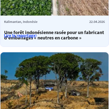
Kalimantan, Indonésie
22.04.2026
Une forêt indonésienne rasée pour un fabricant
Lire le reportage
d'emballages « neutres en carbone »