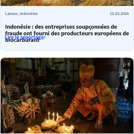
Lamno, Indonésie
16.03.2026
Indonésie : des entreprises soupçonnées de
fraude ont fourni des producteurs européens de
Lire le reportage
biocarburant