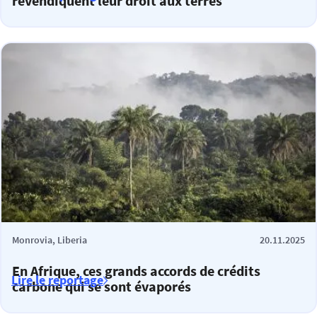
revendiquent leur droit aux terres
Monrovia, Liberia
20.11.2025
En Afrique, ces grands accords de crédits
Lire le reportage
carbone qui se sont évaporés