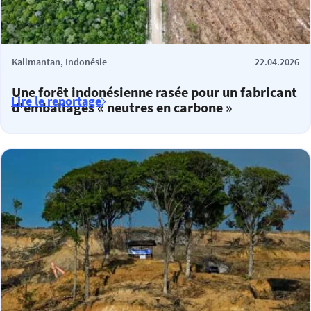
Kalimantan, Indonésie
22.04.2026
Une forêt indonésienne rasée pour un fabricant
Lire le reportage
d'emballages « neutres en carbone »