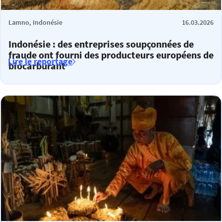
Lamno, Indonésie
16.03.2026
Indonésie : des entreprises soupçonnées de
fraude ont fourni des producteurs européens de
Lire le reportage
biocarburant