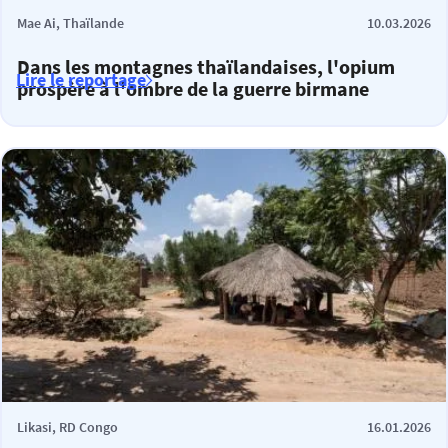
Mae Ai, Thaïlande
10.03.2026
Dans les montagnes thaïlandaises, l'opium
Lire le reportage
prospère à l'ombre de la guerre birmane
Likasi, RD Congo
16.01.2026