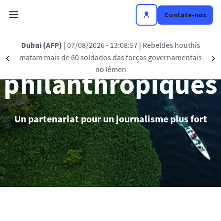
Passar para o conteúdo principal
Contate-nos
Partenariats
Dubai (AFP)
| 07/08/2026 - 13:08:57
| Rebeldes houthis
matam mais de 60 soldados das forças governamentais
Précédent
S
no Iêmen
philanthropiques
Un partenariat pour un journalisme plus fort