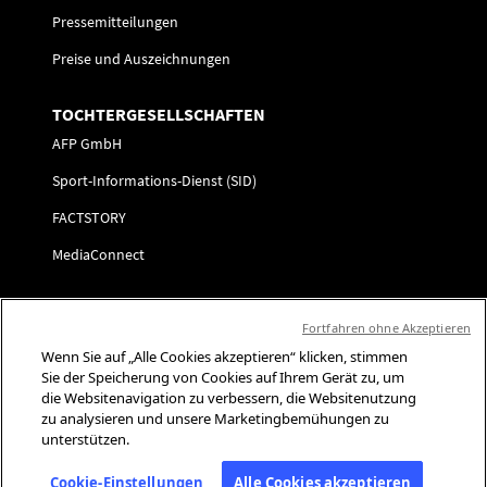
Pressemitteilungen
Preise und Auszeichnungen
TOCHTERGESELLSCHAFTEN
AFP GmbH
Sport-Informations-Dienst (SID)
FACTSTORY
MediaConnect
KARRIERE
Fortfahren ohne Akzeptieren
Initiativbewerbung
Wenn Sie auf „Alle Cookies akzeptieren“ klicken, stimmen
Sie der Speicherung von Cookies auf Ihrem Gerät zu, um
FOLGEN SIE UNS
die Websitenavigation zu verbessern, die Websitenutzung
zu analysieren und unsere Marketingbemühungen zu
Kontaktaufnahme
unterstützen.
Präferenzzentrum
Cookie-Einstellungen
Alle Cookies akzeptieren