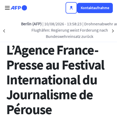
Direkt zum Inhalt
Kontaktaufnahme
Zurück zur Liste
Berlin (AFP)
| 10/08/2026 - 13:58:23
| Drohnenabwehr an
Flughäfen: Regierung weist Forderung nach
Précédent
S
08 APR. 2025 - 11:20
Bundeswehreinsatz zurück
L’Agence France-
Presse au Festival
International du
Journalisme de
Pérouse