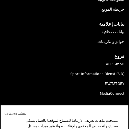
خريطة الموقع
بيانات إعلامية
بيانات صحافية
جوائز و تكريمات
فروع
AFP GmbH
Sport-Informations-Dienst (SID)
FACTSTORY
MediaConnect
انضم إلينا
استمر دون قبول
لتقديم الطلب
نستخدم ملفات تعريف الارتباط للسماح لموقعنا بالعمل بشكل
صحيح، ولتخصيص المحتوى والإعلانات، ولتوفير ميزات وسائل