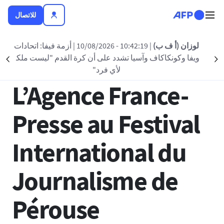
تجاوز إلى المحتوى الرئيسي
للاتصال
العودة الى القائمة
لوزان (أ ف ب)
| 10:42:19 - 10/08/2026
| أزمة فيفا: اتحادات
ويفا وكونكاكاف وآسيا تشدد على أن كرة القدم "ليست ملكا
nt
Suivant
08 أبريل 2025 - 11:20
لأي فرد"
L’Agence France-
Presse au Festival
International du
Journalisme de
Pérouse