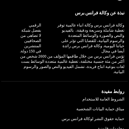
نبذة عن وكالة فرانس برس
وكالة فرانس برس وكالة انباء عالمية توفر
التحقيق
الرقمي
تغطية شاملة وسريعة ودقيقة، بالفيديو
بفضل شبكة
والنص والصورة والوسائط المتعددة
لا تضاهى من
والرسوم البيانية، للقضايا التي تؤثر على
الصحافيين
حياتنا اليومية. وكالة فرانس برس رائدة
المنتشرين
أيضا في مجال
في 150 دولة.
تؤمن فرانس برس من خلال طاقمها المؤلف من 2600 شخص من
أكثر من مئة جنسية مختلفة، تغطية عالمية متعددة الوسائط بست
لغات بنوعية انتاج فريدة، تشمل الفيديو والنص والصور والرسوم
البيانية.
روابط مفيدة
الشروط العامة للاستخدام
ميثاق حماية البيانات الشخصية
حماية حقوق النشر لوكالة فرانس برس
معلومات قانونية