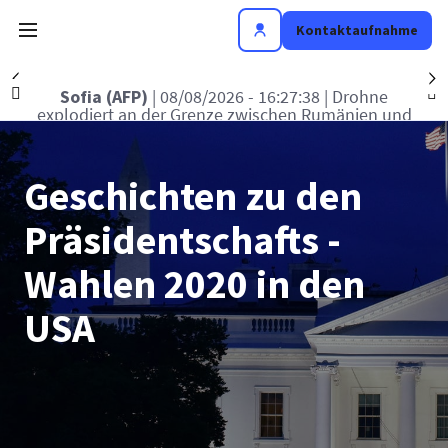
Kontaktaufnahme
Précédent
S
j
Berlin (AFP)
| 08/08/2026 - 15:55:17
| Drohnen
über Bundeswehrstandort in Nordrhein-
Westfalen gesichtet
Geschichten zu den
Präsidentschafts -
Wahlen 2020 in den
USA