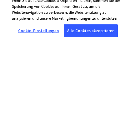
Wenn Sie auf „Alle Cookies akzeptieren“ klicken, stimmen Sie der
Speicherung von Cookies auf Ihrem Gerät zu, um die
Websitenavigation zu verbessern, die Websitenutzung zu
analysieren und unsere Marketingbemühungen zu unterstützen.
Cookie-Einstellungen
Alle Cookies akzeptieren
Ich bin damit einverstanden, personalisierte
Mitteilungen von AFP per E-Mail zu erhalten
(Nachrichten, Angebote und Einladungen), die
auf meine Interessen zugeschnitten sind.
Um die Inhalte unserer E-Mails zu
personalisieren und die Versandhäufigkeit an
Ihre Interessen anzupassen, verwendet AFP
gemeinsam mit ihren Dienstleistern Tracking-
Technologien (Tracking-Pixel). Diese erfassen,
ob Sie die an die oben angegebene E-Mail-
Adresse gesendeten Nachrichten öffnen, wann
diese geöffnet werden, sowie Informationen
über das verwendete Endgerät. Die
eingesetzten Tracking-Technologien werden