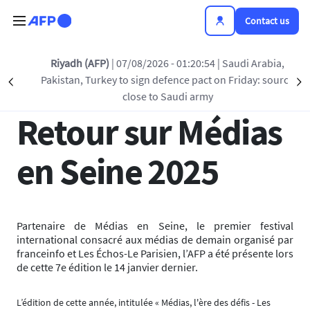
Skip to main content
Contact us
Back to list
Riyadh (AFP)
| 07/08/2026 - 01:20:54
| Saudi Arabia,
Pakistan, Turkey to sign defence pact on Friday: source
Précédent
S
22 JAN 2025 - 11:30
close to Saudi army
Retour sur Médias
en Seine 2025
Partenaire de Médias en Seine, le premier festival
international consacré aux médias de demain organisé par
franceinfo et Les Échos-Le Parisien, l’AFP a été présente lors
de cette 7e édition le 14 janvier dernier.
L’édition de cette année, intitulée « Médias, l'ère des défis - Les