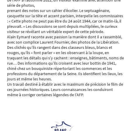
de l’AFP à l’automne 2022, un visiteur examine avec attention une
série de photos,
prenant des notes sur un cahier d’écolier. Le septuagénaire,
casquette sur la tête et accent parisien, interpelle les commissaires
: « Cette photo ne peut pas être du 24 août 1944, car ce matin-là, il
pleuvait. » Les discussions se sont depuis multipliées, le curieux
visiteur se révélant un véritable expert de cette période.
Alain Eymard raconte avec passion la manière dont il a rassemblé,
avec son complice Laurent Fournier, des photos de la Libération.
Des clichés qu’ils rangent dans des classeurs bleus, blancs et
rouges, qu’ils « font parler » en les observant à la loupe, en
traquant les détails qui s’y cachent : enseignes, bâtiments, noms de
rue… Des informations qu’ils croisent avec leur bottin de 1941,
chiné chez un bouquiniste répertoriant les commerces et les
professions du département de la Seine. Ils identifient les lieux, les
jours et même les heures.
Un travail destiné à établir avec le maximum de précision le film de
ces journées historiques. Leurs connaissances les conduiront
même à corriger certaines légendes de l’AFP.