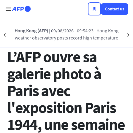
Skip to main content
Contact us
Back to list
Hong Kong (AFP)
| 09/08/2026 - 09:54:23
| Hong Kong
Précédent
S
weather observatory posts record high temperature
31 AUG 2024 - 11:33
L’AFP ouvre sa
galerie photo à
Paris avec
l'exposition Paris
1944, une semaine