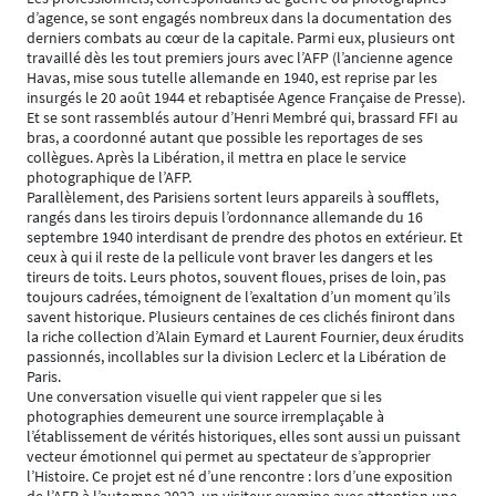
d’agence, se sont engagés nombreux dans la documentation des
derniers combats au cœur de la capitale. Parmi eux, plusieurs ont
travaillé dès les tout premiers jours avec l’AFP (l’ancienne agence
Havas, mise sous tutelle allemande en 1940, est reprise par les
insurgés le 20 août 1944 et rebaptisée Agence Française de Presse).
Et se sont rassemblés autour d’Henri Membré qui, brassard FFI au
bras, a coordonné autant que possible les reportages de ses
collègues. Après la Libération, il mettra en place le service
photographique de l’AFP.
Parallèlement, des Parisiens sortent leurs appareils à soufflets,
rangés dans les tiroirs depuis l’ordonnance allemande du 16
septembre 1940 interdisant de prendre des photos en extérieur. Et
ceux à qui il reste de la pellicule vont braver les dangers et les
tireurs de toits. Leurs photos, souvent floues, prises de loin, pas
toujours cadrées, témoignent de l’exaltation d’un moment qu’ils
savent historique. Plusieurs centaines de ces clichés finiront dans
la riche collection d’Alain Eymard et Laurent Fournier, deux érudits
passionnés, incollables sur la division Leclerc et la Libération de
Paris.
Une conversation visuelle qui vient rappeler que si les
photographies demeurent une source irremplaçable à
l’établissement de vérités historiques, elles sont aussi un puissant
vecteur émotionnel qui permet au spectateur de s’approprier
l’Histoire. Ce projet est né d’une rencontre : lors d’une exposition