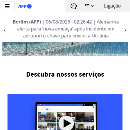
Passar para o conteúdo principal
Ligação
PT
Notícias | AFP.com
Berlim (AFP)
| 06/08/2026 - 02:26:42
| Alemanha
alerta para ‘nova ameaça’ após incidente em
Précédent
S
aeroporto-chave para envios à Ucrânia
Descubra nossos serviços