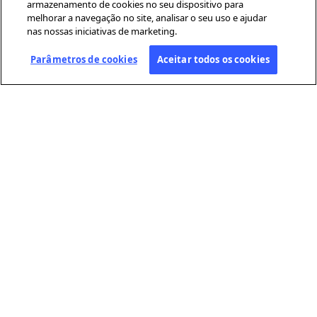
armazenamento de cookies no seu dispositivo para
melhorar a navegação no site, analisar o seu uso e ajudar
nas nossas iniciativas de marketing.
Parâmetros de cookies
Aceitar todos os cookies
SOBRE A AFP
A Agence France-Presse (AFP) é uma agência global de notícias que
cobre e verifica a atualidade com independência e rigor, em texto,
fotografia, vídeo e datavisualização. Conta com uma rede de
jornalistas distribuídos por cerca de 210 escritórios em todo o
mundo.
LINKS ÚTEIS
Condições gerais de utilização