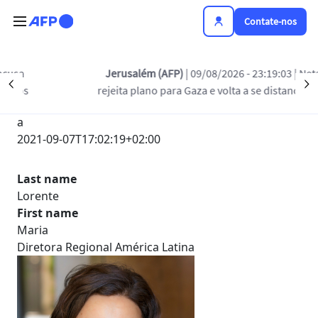
Passar para o conteúdo principal
Contate-nos
Jerusalém (AFP)
| 09/08/2026 - 23:19:03
| Netanyahu
Précédent
S
Submetido por
rejeita plano para Gaza e volta a se distanciar de Trump
Anónimo
a
2021-09-07T17:02:19+02:00
Last name
Lorente
First name
Maria
Diretora Regional América Latina