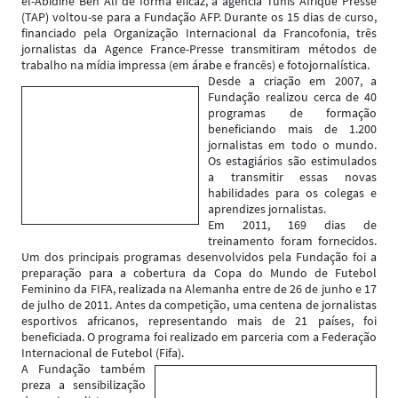
el-Abidine Ben Ali de forma eficaz, a agência Tunis Afrique Presse
(TAP) voltou-se para a Fundação AFP. Durante os 15 dias de curso,
financiado pela Organização Internacional da Francofonia, três
jornalistas da Agence France-Presse transmitiram métodos de
trabalho na mídia impressa (em árabe e francês) e fotojornalística.
Desde a criação em 2007, a
Fundação realizou cerca de 40
programas de formação
beneficiando mais de 1.200
jornalistas em todo o mundo.
Os estagiários são estimulados
a transmitir essas novas
habilidades para os colegas e
aprendizes jornalistas.
Em 2011, 169 dias de
treinamento foram fornecidos.
Um dos principais programas desenvolvidos pela Fundação foi a
preparação para a cobertura da Copa do Mundo de Futebol
Feminino da FIFA, realizada na Alemanha entre de 26 de junho e 17
de julho de 2011. Antes da competição, uma centena de jornalistas
esportivos africanos, representando mais de 21 países, foi
beneficiada. O programa foi realizado em parceria com a Federação
Internacional de Futebol (Fifa).
A Fundação também
preza a sensibilização