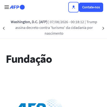
Passar para o conteúdo principal
Contate-nos
Washington, D.C. (AFP)
| 07/08/2026 - 00:18:12
| Trump
Fundação
assina decreto contra 'turismo' da cidadania por
Précédent
S
nascimento
Fundação