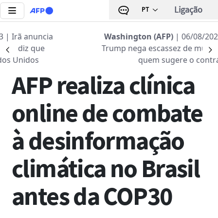
Passar para o conteúdo principal
Ligação
PT
cia
Voltar à lista
Washington (AFP)
| 06/08/2026 - 11:10:23
Trump nega escassez de munições e amea
Précédent
S
09 OUT 2025 - 15:00
quem sugere o contrário
AFP realiza clínica
online de combate
à desinformação
climática no Brasil
antes da COP30