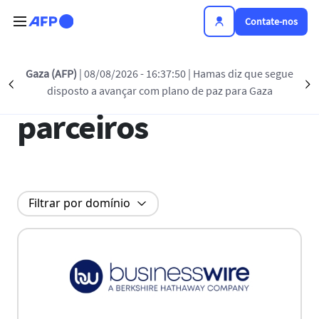
Passar para o conteúdo principal
Contate-nos
Gaza (AFP)
| 08/08/2026 - 16:37:50
| Hamas diz que segue
Todos os nossos
Précédent
S
disposto a avançar com plano de paz para Gaza
parceiros
Filtrar por domínio