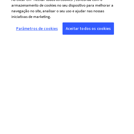
armazenamento de cookies no seu dispositivo para melhorar a
navegação no site, analisar o seu uso e ajudar nas nossas
iniciativas de marketing.
Parâmetros de cookies
Aceitar todos os cookies
Aceito receber por e-mail comunicações
personalizadas da AFP (notícias, ofertas e
convites), adaptadas aos meus interesses.
Para personalizar o conteúdo de suas
mensagens e adequar a frequência dos envios,
a AFP e seus prestadores de serviços utilizam
tecnologias de rastreamento (pixels de
acompanhamento) que permitem saber se
você abriu os e-mails enviados para o endereço
informado acima, a data e a hora da abertura,
bem como informações relacionadas ao
dispositivo utilizado. Esses rastreadores são
lidos em todos os dispositivos a partir dos
quais você consulta esse endereço de e-mail.