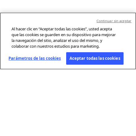
Continuar sin aceptar
Al hacer clic en “Aceptar todas las cookies”, usted acepta
que las cookies se guarden en su dispositivo para mejorar
la navegación del sitio, analizar el uso del mismo, y
colaborar con nuestros estudios para marketing.
Parámetros de las cookies
Aceptar todas las cookies
SOBRE AFP
Agencia mundial de información, Agence France-Presse (AFP) cubre y
verifica la actualidad con independencia y rigor en texto, foto, video y
gráficos, gracias a una red de periodistas presentes en 210 oficinas en
todo el mundo.