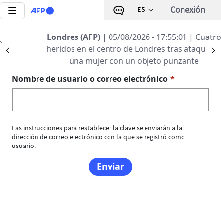
Pasar al contenido principal
Conexión
ES
Londres (AFP)
| 05/08/2026 - 17:55:01
| Cuatro
Solapas principales
heridos en el centro de Londres tras ataque de
Précédent
S
Toggle tab
Reinicializar su contraseña
una mujer con un objeto punzante
Nombre de usuario o correo electrónico
Las instrucciones para restablecer la clave se enviarán a la
dirección de correo electrónico con la que se registró como
usuario.