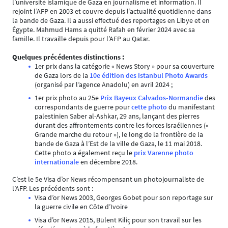
l’université islamique de Gaza en journalisme et information. Il
rejoint l’AFP en 2003 et couvre depuis l’actualité quotidienne dans
la bande de Gaza. Il a aussi effectué des reportages en Libye et en
Égypte. Mahmud Hams a quitté Rafah en février 2024 avec sa
famille. Il travaille depuis pour l’AFP au Qatar.
Quelques précédentes distinctions :
1er prix dans la catégorie « News Story » pour sa couverture
de Gaza lors de la
10e édition des Istanbul Photo Awards
(organisé par l’agence Anadolu) en avril 2024 ;
1er prix photo au 25e
Prix Bayeux Calvados-Normandie
des
correspondants de guerre pour
cette photo
du manifestant
palestinien Saber al-Ashkar, 29 ans, lançant des pierres
durant des affrontements contre les forces israéliennes («
Grande marche du retour »), le long de la frontière de la
bande de Gaza à l’Est de la ville de Gaza, le 11 mai 2018.
Cette photo a également reçu le
prix Varenne photo
internationale
en décembre 2018.
C’est le 5e Visa d’or News récompensant un photojournaliste de
l’AFP. Les précédents sont :
Visa d’or News 2003, Georges Gobet pour son reportage sur
la guerre civile en Côte d’Ivoire
Visa d’or News 2015, Bülent Kiliç pour son travail sur les