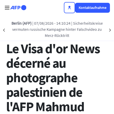
Direkt zum Inhalt
Kontaktaufnahme
Zurück zur Liste
Berlin (AFP)
| 07/08/2026 - 14:10:24
| Sicherheitskreise
vermuten russische Kampagne hinter Falschvideo zu
Précédent
S
07 SEP 2024 - 23:45
Merz-Rücktritt
Le Visa d'or News
décerné au
photographe
palestinien de
l'AFP Mahmud