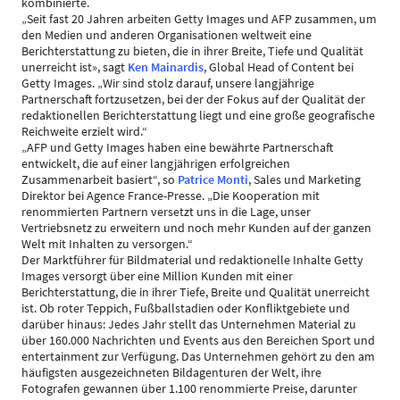
kombinierte.
„Seit fast 20 Jahren arbeiten Getty Images und AFP zusammen, um
den Medien und anderen Organisationen weltweit eine
Berichterstattung zu bieten, die in ihrer Breite, Tiefe und Qualität
unerreicht ist», sagt
Ken Mainardis
, Global Head of Content bei
Getty Images. „Wir sind stolz darauf, unsere langjährige
Partnerschaft fortzusetzen, bei der der Fokus auf der Qualität der
redaktionellen Berichterstattung liegt und eine große geografische
Reichweite erzielt wird.“
„AFP und Getty Images haben eine bewährte Partnerschaft
entwickelt, die auf einer langjährigen erfolgreichen
Zusammenarbeit basiert“, so
Patrice Monti
, Sales und Marketing
Direktor bei Agence France-Presse. „Die Kooperation mit
renommierten Partnern versetzt uns in die Lage, unser
Vertriebsnetz zu erweitern und noch mehr Kunden auf der ganzen
Welt mit Inhalten zu versorgen.“
Der Marktführer für Bildmaterial und redaktionelle Inhalte Getty
Images versorgt über eine Million Kunden mit einer
Berichterstattung, die in ihrer Tiefe, Breite und Qualität unerreicht
ist. Ob roter Teppich, Fußballstadien oder Konfliktgebiete und
darüber hinaus: Jedes Jahr stellt das Unternehmen Material zu
über 160.000 Nachrichten und Events aus den Bereichen Sport und
entertainment zur Verfügung. Das Unternehmen gehört zu den am
häufigsten ausgezeichneten Bildagenturen der Welt, ihre
Fotografen gewannen über 1.100 renommierte Preise, darunter