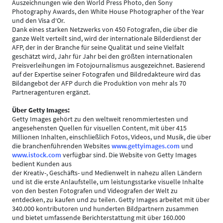
Auszeichnungen wie den World Press Photo, den Sony
Photography Awards, den White House Photographer of the Year
und den Visa d‘Or.
Dank eines starken Netzwerks von 450 Fotografen, die über die
ganze Welt verteilt sind, wird der internationale Bilderdienst der
AFP, der in der Branche für seine Qualität und seine Vielfalt
geschätzt wird, Jahr für Jahr bei den größten internationalen
Preisverleihungen im Fotojournalismus ausgezeichnet. Basierend
auf der Expertise seiner Fotografen und Bildredakteure wird das
Bildangebot der AFP durch die Produktion von mehr als 70
Partneragenturen ergänzt.
Über Getty Images:
Getty Images gehört zu den weltweit renommiertesten und
angesehensten Quellen für visuellen Content, mit über 415
Millionen Inhalten, einschließlich Fotos, Videos, und Musik, die über
die branchenführenden Websites
www.gettyimages.com
und
www.istock.com
verfügbar sind. Die Website von Getty Images
bedient Kunden aus
der Kreativ-, Geschäfts- und Medienwelt in nahezu allen Ländern
und ist die erste Anlaufstelle, um leistungsstarke visuelle Inhalte
von den besten Fotografen und Videografen der Welt zu
entdecken, zu kaufen und zu teilen. Getty Images arbeitet mit über
340.000 kontributoren und hunderten Bildpartnern zusammen
und bietet umfassende Berichterstattung mit über 160.000