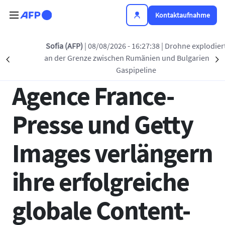
Direkt zum Inhalt
Kontaktaufnahme
Zurück zur Liste
Sofia (AFP)
| 08/08/2026 - 16:27:38
| Drohne explodiert
an der Grenze zwischen Rumänien und Bulgarien nahe
Précédent
S
12 JAN. 2021 - 16:27
Gaspipeline
Agence France-
Presse und Getty
Images verlängern
ihre erfolgreiche
globale Content-