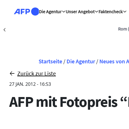
Direkt zum Inhalt
Die Agentur
Unser Angebot
Faktencheck
Rom (AFP)
| 08/08/2026 - 10
Précédent
Pfadnavigation
Startseite
/
Die Agentur
/
Neues von 
Zurück zur Liste
27 JAN. 2012 - 16:53
AFP mit Fotopreis 