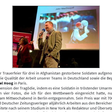
ner Trauerfeier für drei in Afghanistan gestorbene Soldaten aufg
e Qualität der Arbeit unserer Teams in Deutschland sowie die Be
l Hoog
in Paris.
mension der Tragödie, indem es eine Soldatin in tröstender Umarm
en vier Fotos, die ich für den Wettbewerb eingereicht hatte, 
is am Mittwochabend in Berlin entgegennahm. Sein Preis war mit 7
eutscher Zeitungsverleger alljährlich Arbeiten aus den Bereichen 
tete nach seinem Studium in New York als Redakteur und Übersetzer