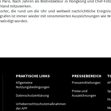
n Paris. Nach Jahren als Bildredakteur in Hongkong und Chef-Fot
chland mitzuwirken.
orter, die rund um die Uhr und weltweit nachrichtliche Ereign
grafen ist immer wieder mit renommierten Auszeichnungen wie Worl
ewürdigt worden.
PRAKTISCHE LINKS
PRESSEBEREICH
T
Allgemeine
Pressemitteilungen
A
Nutzungsbedingungen
Preise und
Sp
Datenschutzerklärung
Auszeichnungen
F
Urheberrechtsschutzmaßnahmen
Me
der AFP