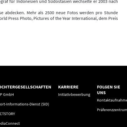
ograf für Indonesien und Südostasien wechselte er 2003 nach
isse abdecken. Mehr als 2500 neue Fotos werden pro Stunde
d Press Photo, Pictures of the Year International, dem Preis
OCHTERGESELLSCHAFTEN
KARRIERE
FOLGEN SIE
UNS
FP GmbH
Initiativbewerbung
Kontaktaufnahm
ort-Informations-Dienst (SID)
Präferenzzentru
ACTSTORY
diaConnect