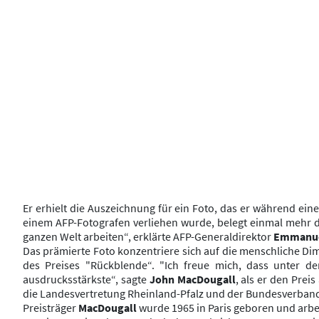
Er erhielt die Auszeichnung für ein Foto, das er während ei
einem AFP-Fotografen verliehen wurde, belegt einmal mehr di
ganzen Welt arbeiten“, erklärte AFP-Generaldirektor
Emmanue
Das prämierte Foto konzentriere sich auf die menschliche Di
des Preises "Rückblende“. "Ich freue mich, dass unter d
ausdrucksstärkste“, sagte
John MacDougall
, als er den Pre
die Landesvertretung Rheinland-Pfalz und der Bundesverband D
Preisträger
MacDougall
wurde 1965 in Paris geboren und arbei