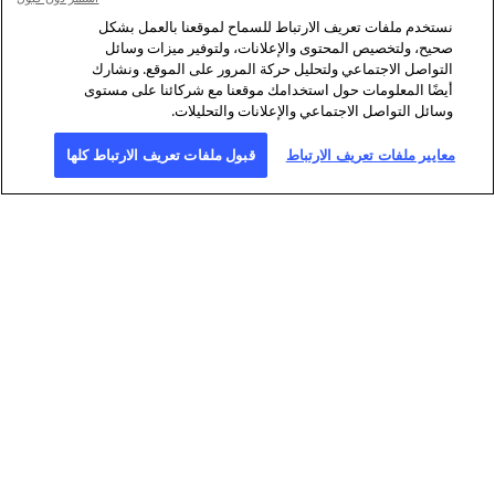
نستخدم ملفات تعريف الارتباط للسماح لموقعنا بالعمل بشكل
صحيح، ولتخصيص المحتوى والإعلانات، ولتوفير ميزات وسائل
التواصل الاجتماعي ولتحليل حركة المرور على الموقع. ونشارك
أيضًا المعلومات حول استخدامك موقعنا مع شركائنا على مستوى
وسائل التواصل الاجتماعي والإعلانات والتحليلات.
معايير ملفات تعريف الارتباط
قبول ملفات تعريف الارتباط كلها
نبذة عن وكالة فرانس برس
وكالة فرانس برس وكالة انباء عالمية توفر
التحقيق
الرقمي
تغطية شاملة وسريعة ودقيقة، بالفيديو
بفضل شبكة
والنص والصورة والوسائط المتعددة
لا تضاهى من
والرسوم البيانية، للقضايا التي تؤثر على
الصحافيين
حياتنا اليومية. وكالة فرانس برس رائدة
المنتشرين
أيضا في مجال
في 150 دولة.
تؤمن فرانس برس من خلال طاقمها المؤلف من 2600 شخص من
أكثر من مئة جنسية مختلفة، تغطية عالمية متعددة الوسائط بست