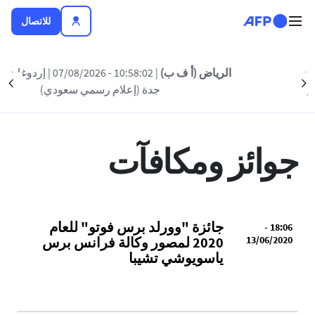
تجاوز إلى المحتوى الرئيسي
للاتصال
الرياض (أ ف ب)
| 10:58:02 - 07/08/2026
| إردوغان يصل الى
Suivant
وكالة فرانس برس
جوائز و تكريمات
بيانات صحفية
nt
جدة (إعلام رسمي سعودي)
جوائز ومكافآت
جائزة "وورلد برس فوتو" للعام
18:06 -
13/06/2020
2020 لمصور وكالة فرانس برس
ياسويوشي تشيبا