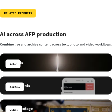
RELATED PRODUCTS
AI across AFP production
Combine live and archive content across text, photo and video workflows.
Live feeds
TEXT
Key moments
AGENDA
HD raw footage
VIDEO