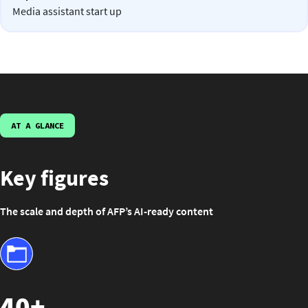
Media assistant start up
AT A GLANCE
Key figures
The scale and depth of AFP’s AI-ready content
40+