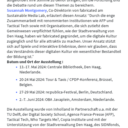
die Debatte rund um diesen Themen zu bereichern.
Susannah Montgomery
, Co-Direktorin von fabricated am
Sustainable Media Lab, erläutert diesen Ansatz: ‘‘Durch die enge
Zusammenarbeit mit renommierten Institutionen wie AFP und
Tactical Tech sowie mit Organisationen, die sich zutiefst dem
Gemeinwesen verpflichtet fühlen, wie der Stadtverwaltung von
Den Haag, haben wir fabricated gegründet, um die digitale Kultur
zugänglich und für alle attraktiv zu machen. Unser Ansatz stützt
sich auf Spiele und interaktive Erlebnisse, denn wir glauben, dass
das Verständnis dieser digitalen Kultur ein wesentlicher Bestandteil
der Bildung ist.’’
Datum und Ort der Ausstellung :
13.-17. Mai 2024: Centrale Bibliotheek, Den Haag,
Niederlande.
20-24 Mai 2024: Tour & Taxis / CPDP-Konferenz, Brüssel,
Belgien.
27-29 Mai 2024: re:publica-Festival, Berlin, Deutschland.
2.-7. Juni 2024: OBA Javaplein, Amsterdam, Niederlande.
Die Ausstellung wurde von Inholland in Partnerschaft u.a. mit der
TU Delft, der Digital Society School, Agence France-Presse (AFP),
Tactical Tech, Who Targets Me?, Copia Institute und mit der
Unterstützung von der Stadtverwaltung Den Haag, des SIDNfonds,