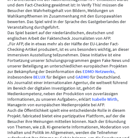
und dem Fact-Checking gewidmet ist: In Verify This! müssen die
Besucher den Wahrheitsgehalt von Bildern, Meldungen un
Wahlkampfthemen im Zusammenhang mit den Europawahlen
bewerten. Das Spiel wird in der Sprache des Gastgeberlandes der
Veranstaltung durchgeführt.
Das Spiel basiert auf der niederländischen, deutschen und
englischen Arbeit der Faktencheck Journalisten von AFP.
„Für AFP, die in etwas mehr als der Hälfte der EU-Länder Fact-
Checking-Artikel produziert, ist es uns besonders wichtig, an dieser
immersiven Ausstellung teilzunehmen. Diese Initiative ist eine
Fortsetzung unserer Schulungsprogrammen gegen Fake News und
unserer Beteiligung an unterschiedlichen europäischen Projekten
zur Bekämpfung der Desinformation des
EDMO-Netzwerks
,
insbesondere
BELUX
für Belgien und
GADMO
für Deutschland.
Als Journalist einer internationalen Agentur, die weltweit führend
im Bereich der digitalen Investigation ist, gehört die
Medienkompetenz, neben der Produktion von zuverlässigen
Informationen, zu unseren Aufgaben», erklärt
Isabelle Wirth
,
Managerin von europäischen Medienprojekte bei AFP.
Auch die Öffentlichkeit spielt eine entscheidende Rolle in diesem
Projekt. fabricated bietet eine partizipative Plattform, auf der die
Besucher ihre Meinungen mitteilen können. Nach der Erkundung
von Themen, wie z.B. KI-generierte Informationen, Moderation von
Inhalten und Politik im Allgemeinen, werden die Teilnehmer
aufgefordert ihre Stimme zu Gehör bringen, um die Forschung und