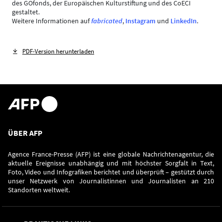
des GOfonds, der Europäischen Kulturstiftung und des CoECI
gestaltet.
Weitere Informationen auf
fabricated
,
Instagram
und
LinkedIn
.
PDF-Version herunterladen
ÜBER AFP
Agence France-Presse (AFP) ist eine globale Nachrichtenagentur, die
aktuelle Ereignisse unabhängig und mit höchster Sorgfalt in Text,
Foto, Video und Infografiken berichtet und überprüft – gestützt durch
unser Netzwerk von Journalistinnen und Journalisten an 210
Standorten weltweit.