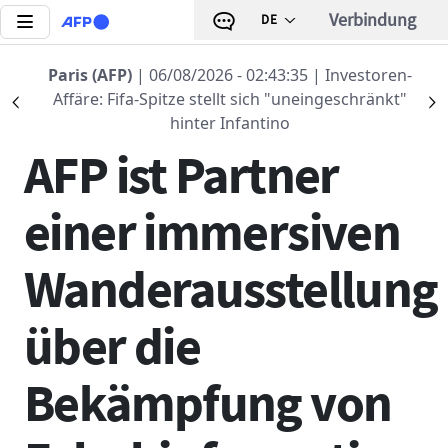
Direkt zum Inhalt
Verbindung
DE
Paris (AFP)
Zurück zur Liste
| 06/08/2026 - 02:43:35
| Investoren-
Affäre: Fifa-Spitze stellt sich "uneingeschränkt"
Précédent
S
14 MAI 2024 - 10:15
hinter Infantino
AFP ist Partner
einer immersiven
Wanderausstellung
über die
Bekämpfung von