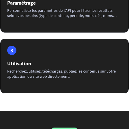
Paramétrage
Personnalisez les paramètres de l'API pour filtrer les résultats
selon vos besoins (type de contenu, période, mots-clés, noms
propres, marques, personnalités, lieux, catégorie IPTC,
photographe...) avant de l'intégrer dans votre application ou site
web.
3
Utilisation
Recherchez, utilisez, téléchargez, publiez les contenus sur votre
application ou site web directement.