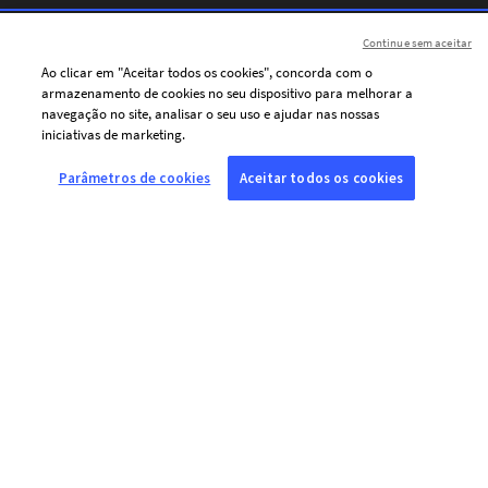
Continue sem aceitar
Ao clicar em "Aceitar todos os cookies", concorda com o
armazenamento de cookies no seu dispositivo para melhorar a
navegação no site, analisar o seu uso e ajudar nas nossas
Votre message
iniciativas de marketing.
Parâmetros de cookies
Aceitar todos os cookies
J’accepte de recevoir par courriel les communications
personnalisées de l’AFP (actualités, offres et invitations), adaptées à
mes centres d’intérêt.