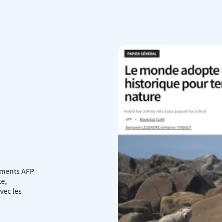
uments AFP
te,
vec les