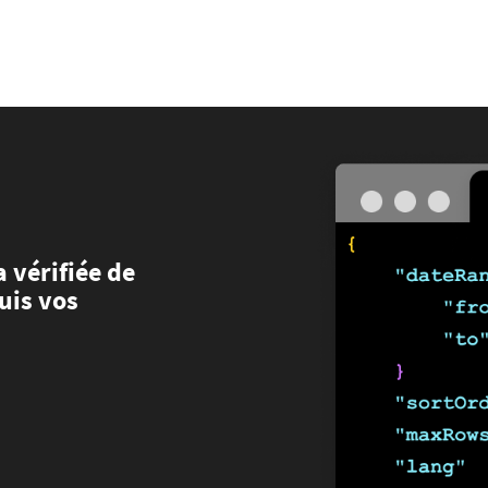
Bonn (AFP)
| 06/08/2026 - 17:03:33
| Niedrigwasser: Bilger für Aussetzung von Sonn- und Feiertagsfahrverbot f
ad Nenndorf (AFP)
| 06/08/2026 - 15:50:33
| DLRG: In diesem Jahr bereits mindestens 261 Badetote in Deut
Offenbach (AFP)
| 06/08/2026 - 14:59:19
| Böden in Deutschland ähnlich trocken wie in Dürrejahren 2018 un
München (AFP)
| 06/08/2026 - 14:51:45
| Lebenslange Haft in Prozess um Autoanschlag auf Münchner Verdi
hington (AFP)
| 06/08/2026 - 14:44:20
| Iran-Krieg: Berichte über US-Munitionsknappheit - Pakistan will neu
rlin (AFP)
| 06/08/2026 - 14:03:37
| Niedrigwasser: Bilger erwägt Aufhebung von Sonn- und Feiertagsfahrverbot
erlin (AFP)
| 06/08/2026 - 13:23:26
| Medien: Ukrainisches Flugzeug in Leipzig neben Drohne war mit Munition
München (AFP)
| 06/08/2026 - 13:01:32
| Rüstungsbetrieb in Bayern ausgespäht: Mutmaßlicher Agent festge
München (AFP)
| 06/08/2026 - 12:53:01
| Lebenslange Haft in Prozess um Autoanschlag auf Münchner Verdi
m Main (AFP)
| 06/08/2026 - 12:42:11
| Übernahmekampf: Commerzbank geht mit Rekordergebnis in Gespräche
 vérifiée de
uis vos