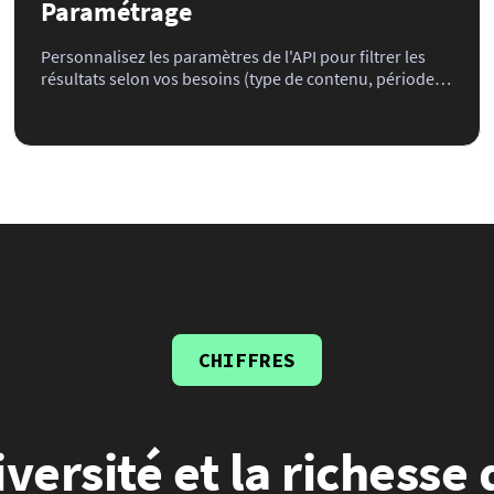
Paramétrage
Personnalisez les paramètres de l'API pour filtrer les
résultats selon vos besoins (type de contenu, période,
mots-clés, noms propres, marques, personnalités,
lieux, catégorie IPTC, photographe...) avant de l'intégrer
dans votre application ou site web.
CHIFFRES
iversité et la richesse