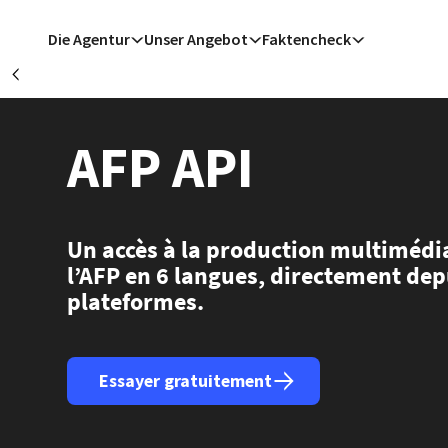
Direkt zum Inhalt
Die Agentur
Unser Angebot
Faktencheck
Précédent
B
AFP API
Was
Be
B
Frankfurt a
Un accès à la production multimédia
l’AFP en 6 langues, directement dep
plateformes.
Essayer gratuitement