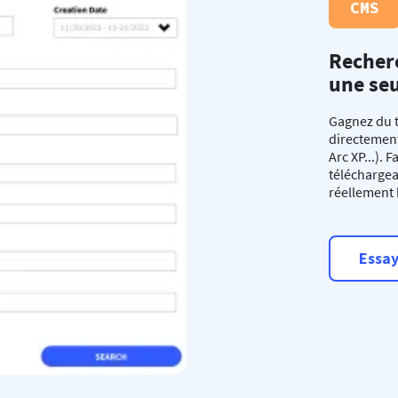
CMS
Recher
une seu
Gagnez du 
directement
Arc XP...).
télécharge
réellement 
Essay