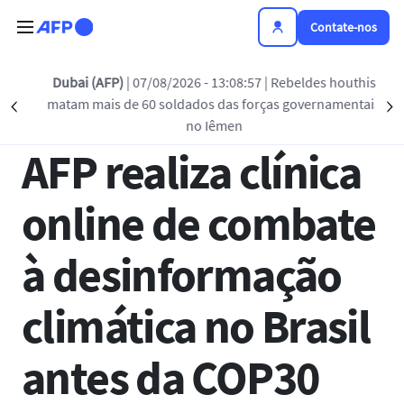
Passar para o conteúdo principal
Contate-nos
Voltar à lista
Dubai (AFP)
| 07/08/2026 - 13:08:57
| Rebeldes houthis
matam mais de 60 soldados das forças governamentais
Précédent
S
09 OUT 2025 - 15:00
no Iêmen
AFP realiza clínica
online de combate
à desinformação
climática no Brasil
antes da COP30