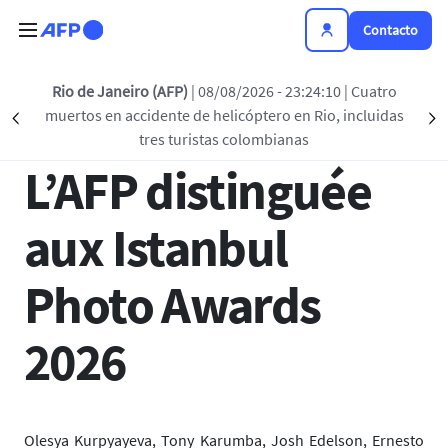
Pasar al contenido principal
Contacto
Regreso a la lista
Rio de Janeiro (AFP)
| 08/08/2026 - 23:24:10
| Cuatro
muertos en accidente de helicóptero en Rio, incluidas
Précédent
S
01 ABR 2026 - 15:57
tres turistas colombianas
L’AFP distinguée
aux Istanbul
Photo Awards
2026
Olesya Kurpyayeva, Tony Karumba, Josh Edelson, Ernesto