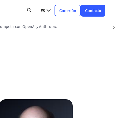
ES
Conexión
Contacto
 competir con OpenAI y Anthropic
S
vegación