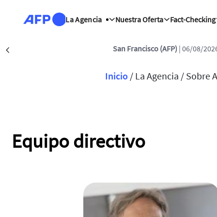
Pasar al contenido principal
La Agencia
Nuestra Oferta
Fact-Checking
San Francisco (AFP)
| 06/08/2026
Précédent
Sobrescribir
Inicio
/
La Agencia /
Sobre 
Equipo directivo