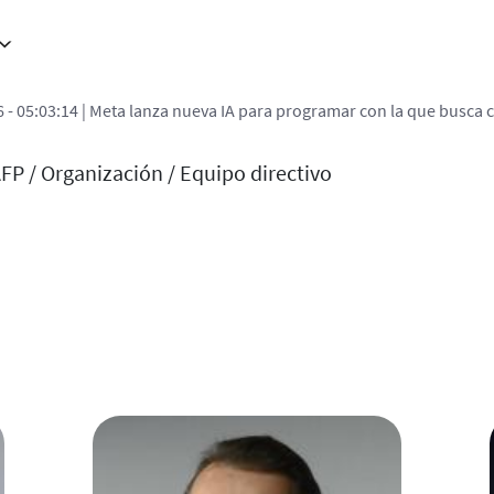
 - 05:03:14
| Meta lanza nueva IA para programar con la que busca
 enlaces de ayuda a la na
AFP /
Organización /
Equipo directivo