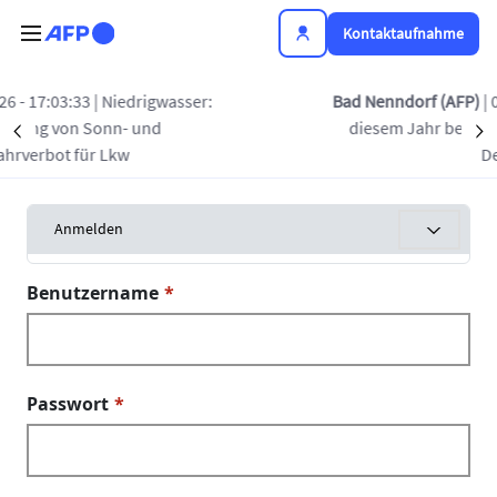
Direkt zum Inhalt
Kontaktaufnahme
| Niedrigwasser:
Bad Nenndorf (AFP)
| 06/08/2026 - 
Sonn- und
diesem Jahr bereits mindestens 
Précédent
S
r Lkw
Deutschland
Primäre Reiter
Tabs als M
Anmelden
Benutzername
Passwort