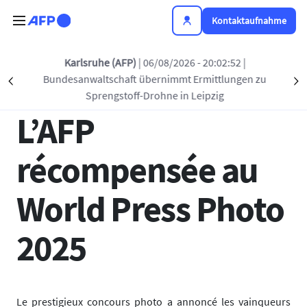
Direkt zum Inhalt
Kontaktaufnahme
Zurück zur Liste
Karlsruhe (AFP)
| 06/08/2026 - 20:02:52
|
Bundesanwaltschaft übernimmt Ermittlungen zu
Précédent
S
27 MÄRZ 2025 - 12:00
Sprengstoff-Drohne in Leipzig
L’AFP
récompensée au
World Press Photo
2025
Le prestigieux concours photo a annoncé les vainqueurs